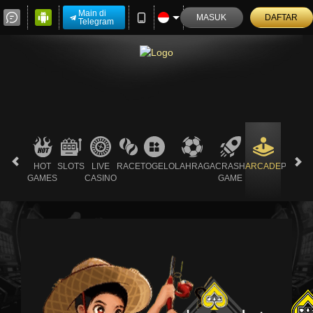
Main di
MASUK
DAFTAR
Telegram
HOT
SLOTS
LIVE
RACE
TOGEL
OLAHRAGA
CRASH
ARCADE
POKER
GAMES
CASINO
GAME