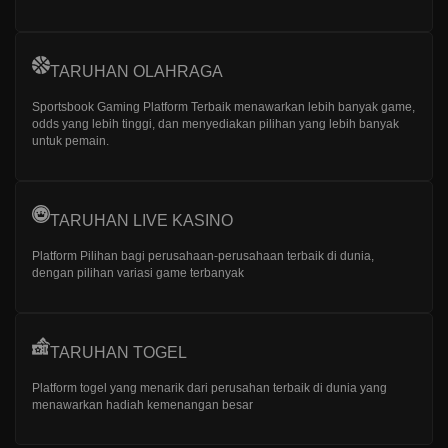
TARUHAN OLAHRAGA
Sportsbook Gaming Platform Terbaik menawarkan lebih banyak game,
odds yang lebih tinggi, dan menyediakan pilihan yang lebih banyak
untuk pemain.
TARUHAN LIVE KASINO
Platform Pilihan bagi perusahaan-perusahaan terbaik di dunia,
dengan pilihan variasi game terbanyak
TARUHAN TOGEL
Platform togel yang menarik dari perusahan terbaik di dunia yang
menawarkan hadiah kemenangan besar