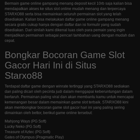
Bermain game online gampang menang deposit kecil 10rb saja kalian bisa
mendapatkan akses ke situs slot online mudah menang dan terpercaya
STARXO88 serta bisa memainkan seluruh permainan slot yang telah
disediakan. Kalian bisa melakukan daftar game online gampang menang
secara gratis cukup hanya dengan daftar dan isi formulir yang sudah
disediakan. Dari sinilah kami dikenal luas oleh para pemain yang ingin
menjadikan permainan sebagai pencari tambahan uang dengan mudah dan
cepat.
Bongkar Bocoran Game Slot
Gacor Hari Ini di Situs
Starxo88
Terdapat daftar game dengan winrate tertinggi yang STARXO88 sediakan
dan paling dicari oleh pecinta judi dalam menggapai keberuntungan dalam
bertaruh. Permainan paling viral dan akan membantu kamu untuk mencapai
kemenangan besar dalam memainkan game slot terbaik. STARXO88 kini
akan membongkar bocoran game slot gacor hari ini yang paling sering
dimainkan oleh bettor, berikut game online tersebut:
Mahjong Ways (PG Soft)
Lucky Neko (PG Soft)
Treasure of Aztec (PG Soft)
Gates of Olympus (Pragmatic Play)