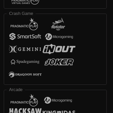
Crash Game
Arcade