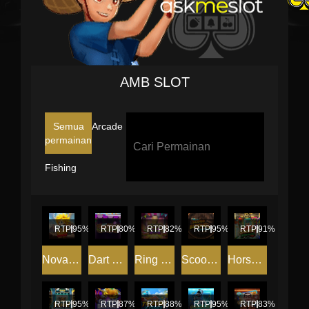
AMB SLOT
Semua
Arcade
permainan
Fishing
RTP
95%
RTP
80%
RTP
82%
RTP
95%
RTP
91%
Nova Crash : The Legends of Power
Dart Fest
Ring of Hopeful
Scoop Blessing
Horse Racing
RTP
95%
RTP
87%
RTP
88%
RTP
95%
RTP
83%