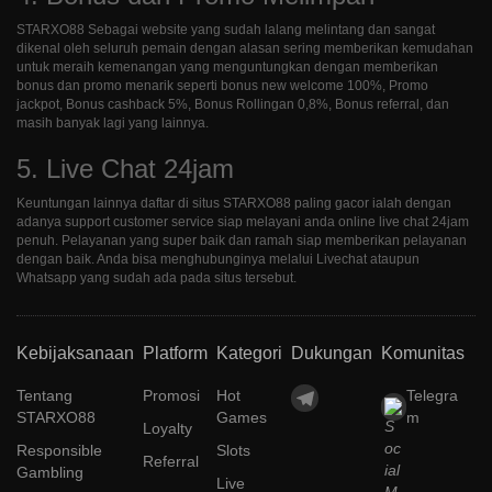
STARXO88 Sebagai website yang sudah lalang melintang dan sangat
dikenal oleh seluruh pemain dengan alasan sering memberikan kemudahan
untuk meraih kemenangan yang menguntungkan dengan memberikan
bonus dan promo menarik seperti bonus new welcome 100%, Promo
jackpot, Bonus cashback 5%, Bonus Rollingan 0,8%, Bonus referral, dan
masih banyak lagi yang lainnya.
5. Live Chat 24jam
Keuntungan lainnya daftar di situs STARXO88 paling gacor ialah dengan
adanya support customer service siap melayani anda online live chat 24jam
penuh. Pelayanan yang super baik dan ramah siap memberikan pelayanan
dengan baik. Anda bisa menghubunginya melalui Livechat ataupun
Whatsapp yang sudah ada pada situs tersebut.
Kebijaksanaan
Platform
Kategori
Dukungan
Komunitas
Tentang
Promosi
Hot
Telegra
STARXO88
Games
m
Loyalty
Responsible
Slots
Referral
Gambling
Live