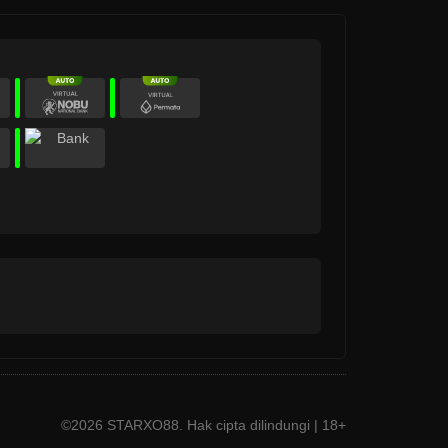
©2026 STARXO88. Hak cipta dilindungi | 18+