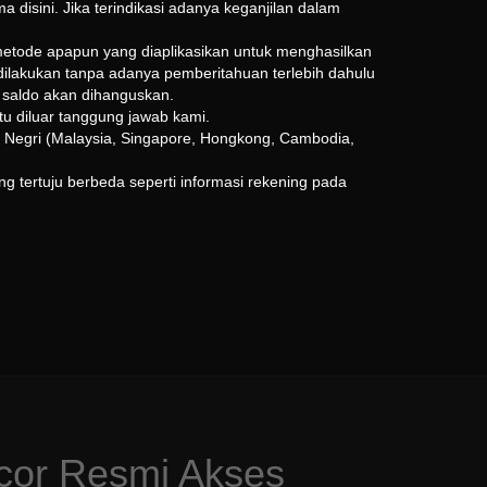
ma disini. Jika terindikasi adanya keganjilan dalam
metode apapun yang diaplikasikan untuk menghasilkan
dilakukan tanpa adanya pemberitahuan terlebih dahulu
 saldo akan dihanguskan.
u diluar tanggung jawab kami.
 Negri (Malaysia, Singapore, Hongkong, Cambodia,
ng tertuju berbeda seperti informasi rekening pada
acor Resmi Akses