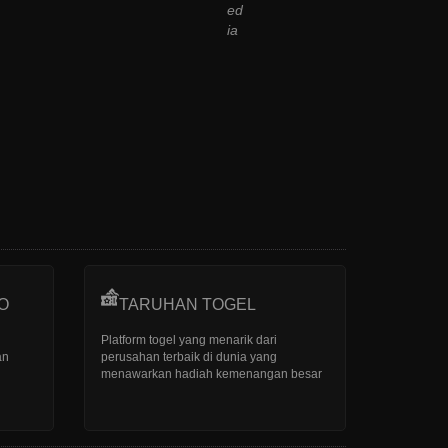
O
TARUHAN TOGEL
Platform togel yang menarik dari
an
perusahan terbaik di dunia yang
menawarkan hadiah kemenangan besar