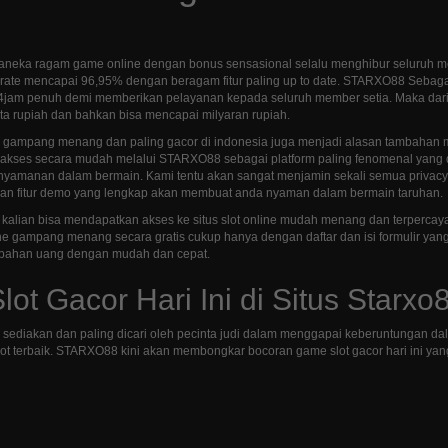
n beraneka ragam game online dengan bonus sensasional selalu menghibur selur
in rate mencapai 96,95% dengan beragam fitur paling up to date. STARXO88 Seba
24jam penuh demi memberikan pelayanan kepada seluruh member setia. Maka dari
uta rupiah dan bahkan bisa mencapai milyaran rupiah.
mpang menang dan paling gacor di indonesia juga menjadi alasan tambahan men
kses secara mudah melalui STARXO88 sebagai platform paling fenomenal yang di
amanan dalam bermain. Kami tentu akan sangat menjamin sekali semua privacy, d
an fitur demo yang lengkap akan membuat anda nyaman dalam bermain taruhan.
kalian bisa mendapatkan akses ke situs slot online mudah menang dan terperca
ne gampang menang secara gratis cukup hanya dengan daftar dan isi formulir yang 
mbahan uang dengan mudah dan cepat.
t Gacor Hari Ini di Situs Starxo
 sediakan dan paling dicari oleh pecinta judi dalam menggapai keberuntungan d
erbaik. STARXO88 kini akan membongkar bocoran game slot gacor hari ini yang p