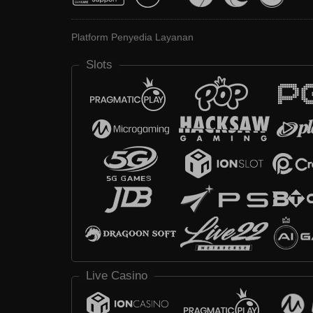
Platform Penyedia Layanan
Slots
Live Casino