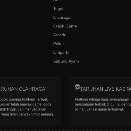
Togel
Olahraga
Crash Game
Arcade
Poker
E-Sports
Sabung Ayam
ARUHAN OLAHRAGA
TARUHAN LIVE KASIN
book Gaming Platform Terbaik
Platform Pilihan bagi perusahaan-
arkan lebih banyak game, odds
perusahaan terbaik di dunia, deng
ebih tinggi, dan menyediakan
pilihan variasi game terbanyak
n yang lebih banyak untuk pemain.