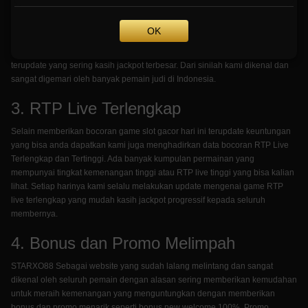
Melalui permainan judi online ini kalian bisa mendapatkan keuntungan
tinggi terlebih game terbaru ini pasti memberikan kalian jackpot maxwin.
OK
Mempunyai tingkat RTP mencapai 97% di semua jenis mesin permainan
terbaru dan terpopuler. Kami juga selalu memberikan kalian bocoran data
terupdate yang sering kasih jackpot terbesar. Dari sinilah kami dikenal dan
sangat digemari oleh banyak pemain judi di Indonesia.
3. RTP Live Terlengkap
Selain memberikan bocoran game slot gacor hari ini terupdate keuntungan
yang bisa anda dapatkan kami juga menghadirkan data bocoran RTP Live
Terlengkap dan Tertinggi. Ada banyak kumpulan permainan yang
mempunyai tingkat kemenangan tinggi atau RTP live tinggi yang bisa kalian
lihat. Setiap harinya kami selalu melakukan update mengenai game RTP
live terlengkap yang mudah kasih jackpot progressif kepada seluruh
membernya.
4. Bonus dan Promo Melimpah
STARXO88 Sebagai website yang sudah lalang melintang dan sangat
dikenal oleh seluruh pemain dengan alasan sering memberikan kemudahan
untuk meraih kemenangan yang menguntungkan dengan memberikan
bonus dan promo menarik seperti bonus new welcome 100%, Promo