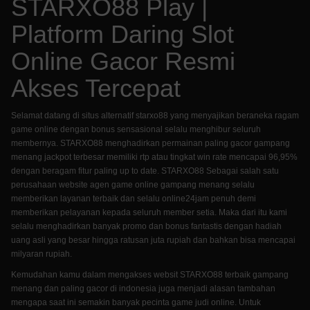
STARXO88 Play |
Platform Daring Slot
Online Gacor Resmi
Akses Tercepat
Selamat datang di situs alternatif starxo88 yang menyajikan beraneka ragam
game online dengan bonus sensasional selalu menghibur seluruh
membernya. STARXO88 menghadirkan permainan paling gacor gampang
menang jackpot terbesar memiliki rtp atau tingkat win rate mencapai 96,95%
dengan beragam fitur paling up to date. STARXO88 Sebagai salah satu
perusahaan website agen game online gampang menang selalu
memberikan layanan terbaik dan selalu online24jam penuh demi
memberikan pelayanan kepada seluruh member setia. Maka dari itu kami
selalu menghadirkan banyak promo dan bonus fantastis dengan hadiah
uang asli yang besar hingga ratusan juta rupiah dan bahkan bisa mencapai
milyaran rupiah.
Kemudahan kamu dalam mengakses websit STARXO88 terbaik gampang
menang dan paling gacor di indonesia juga menjadi alasan tambahan
mengapa saat ini semakin banyak pecinta game judi online. Untuk