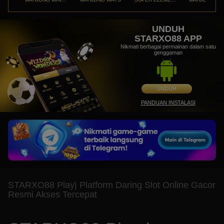
UNDUH
STARXO88 APP
Nikmati berbagai permainan dalam satu
genggaman
UNDUH
PANDUAN INSTALASI
STARXO88 Play| Platform Daring Slot Online Gacor
Resmi Akses Tercepat